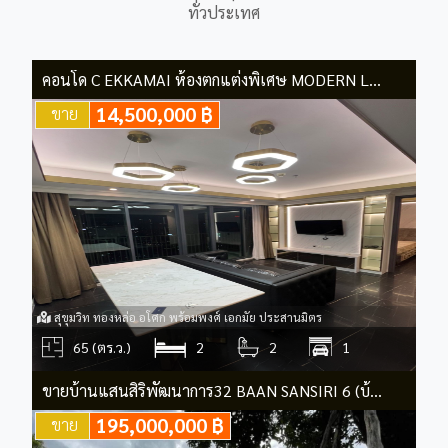
ทั่วประเทศ
คอนโด C EKKAMAI ห้องตกแต่งพิเศษ MODERN LUXURY 2 ห้องนอน
14,500,000 ฿
ขาย
สุขุมวิท ทองหล่อ อโศก พร้อมพงศ์ เอกมัย ประสานมิตร
65 (ตร.ว.)
2
2
1
ขายบ้านแสนสิริพัฒนาการ32 BAAN SANSIRI 6 (บ้านแสนสิริ ซิกซ์) แปลงมุม
195,000,000 ฿
ขาย