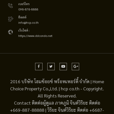
เบอร์โทร
098-878-8888
อีเมลล์
info@hcp.co.th
เว็บไซต์ :
https://www.ddcondo.net
2016 บริษัท โฮมช้อยช์ พร็อพเพอร์ตี้ จำกัด | Home
Choice Property Co.,Ltd. | hcp co.th - Copyright.
All Rights Reserved.
Contact ติดต่อผู้ดูแล ภาคภูมิ จินต์วิริยะ ติดต่อ
+669-887-88888 | วิริยะ จินต์วิริยะ ติดต่อ +6687-