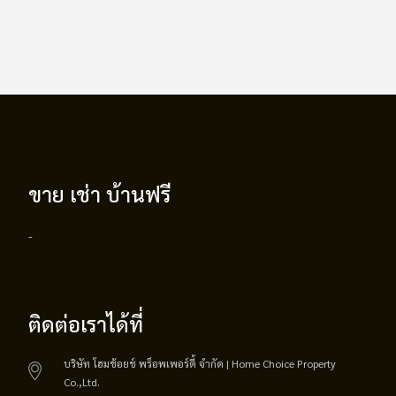
ขาย เช่า บ้านฟรี
-
ติดต่อเราได้ที่
บริษัท โฮมช้อยช์ พร็อพเพอร์ตี้ จำกัด | Home Choice Property
Co.,Ltd.