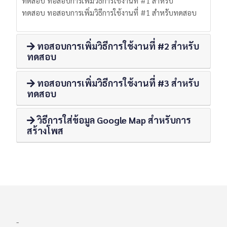
ทดสอบ ทอสอบการเพิ่มวิธีการใช้งานที่ #1 สำหรับ
ทดสอบ ทอสอบการเพิ่มวิธีการใช้งานที่ #1 สำหรับทดสอบ
ทอสอบการเพิ่มวิธีการใช้งานที่ #2 สำหรับ
ทดสอบ
ทอสอบการเพิ่มวิธีการใช้งานที่ #3 สำหรับ
ทดสอบ
วิธีการใส่ข้อมูล Google Map สำหรับการ
สร้างโพส
-